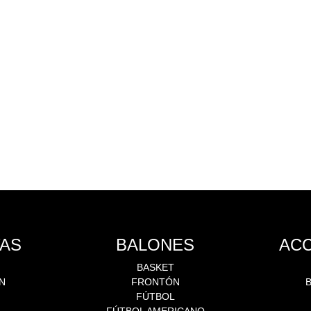
AS
BALONES
AC
BASKET
N
FRONTÓN
N
FÚTBOL