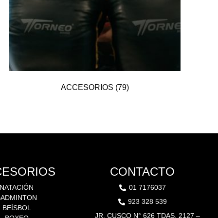
ACCESORIOS
(79)
CESORIOS
CONTACTO
NATACIÓN
01 7176037
BADMINTON
923 328 539
BEÍSBOL
JR. CUSCO N° 626 TDAS. 2127 –