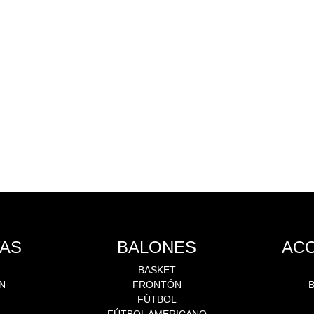
AS
BALONES
AC
BASKET
N
FRONTÓN
N
FÚTBOL