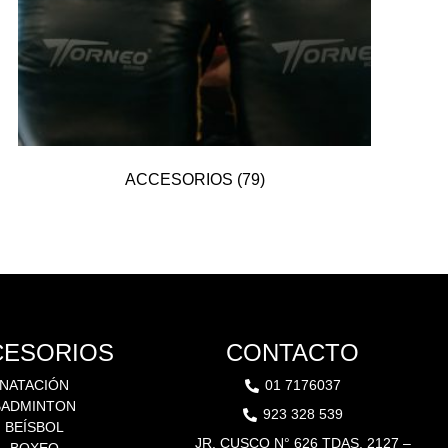
ACCESORIOS
(79)
CESORIOS
CONTACTO
NATACIÓN
01 7176037
BADMINTON
923 328 539
BEÍSBOL
JR. CUSCO N° 626 TDAS. 2127 –