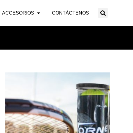
ACCESORIOS
CONTÁCTENOS