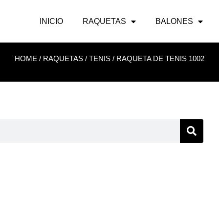
INICIO
RAQUETAS
BALONES
HOME
/
RAQUETAS
/
TENIS
/ RAQUETA DE TENIS 1002