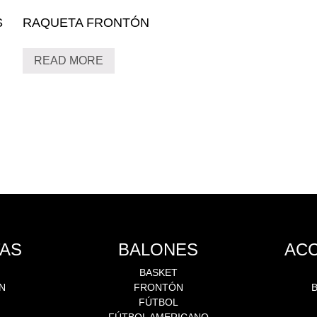
S
RAQUETA FRONTÓN
READ MORE
AS
BALONES
AC
BASKET
N
FRONTÓN
N
FÚTBOL