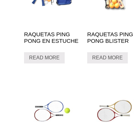
RAQUETAS PING
RAQUETAS PING
PONG EN ESTUCHE
PONG BLISTER
READ MORE
READ MORE