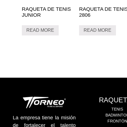
RAQUETA DE TENIS
RAQUETA DE TENI
JUNIOR
2806
READ MORE
READ MORE
RAQUET
TENIS
BADMINTO
La empresa tiene la misión
FRONTÓ
de fortalecer el talento